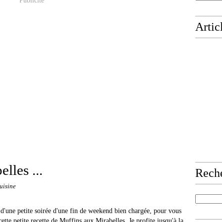
Publicité
Artic
lles ...
Rech
uisine
e d'une petite soirée d'une fin de weekend bien chargée, pour vous
ette petite recette de Muffins aux Mirabelles. Je profite jusqu'à la