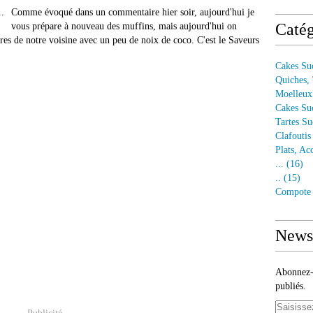
Comme évoqué dans un commentaire hier soir, aujourd'hui je
Catég
vous prépare à nouveau des muffins, mais aujourd'hui on
ûres de notre voisine avec un peu de noix de coco. C'est le Saveurs
Cakes Suc
Quiches, 
Moelleux
Cakes Su
Tartes Su
Clafoutis
Plats, Ac
...
(16)
..
(15)
Compote
Newsl
Abonnez-v
publiés.