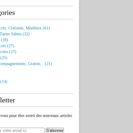
ories
rés, Clafoutis, Moelleux
(61)
Tartes Salées
(32)
(28)
crés
(27)
crées
(27)
(25)
compagnements, Gratins,..
(21)
(14)
etter
ous pour être averti des nouveaux articles