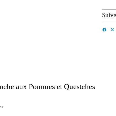
Suiv
manche aux Pommes et Questches
ine