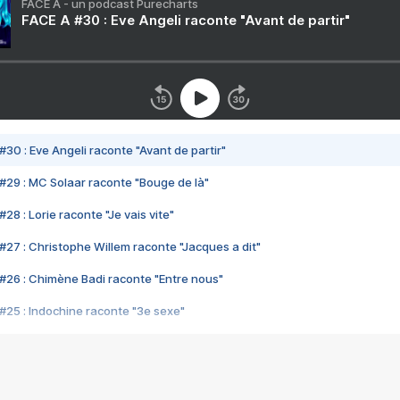
FACE A - un podcast Purecharts
FACE A #30 : Eve Angeli raconte "Avant de partir"
#30 : Eve Angeli raconte "Avant de partir"
#29 : MC Solaar raconte "Bouge de là"
28 : Lorie raconte "Je vais vite"
#27 : Christophe Willem raconte "Jacques a dit"
#26 : Chimène Badi raconte "Entre nous"
#25 : Indochine raconte "3e sexe"
#24 : Zaho raconte "C'est chelou"
#23 : Patrick Bruel raconte "Au café des délices"